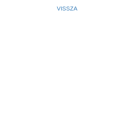
VISSZA
Kapcsolat
|
Adatvédelmi tájékoztató
|
Adatkezelési tájékoztató
|
Kezdőlap
Az oldal kezelője a SzakMÁzz! Egyesület