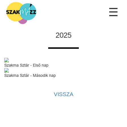
☰
2025
Szakma Sztár - Első nap
Szakma Sztár - Második nap
VISSZA
Kapcsolat
|
Adatvédelmi tájékoztató
|
Adatkezelési tájékoztató
|
Kezdőlap