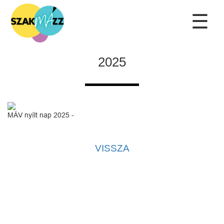
☰
2025
MÁV nyílt nap 2025 -
VISSZA
Kapcsolat
|
Adatvédelmi tájékoztató
|
Adatkezelési tájékoztató
|
Kezdőlap
Az oldal kezelője a SzakMÁzz! Egyesület