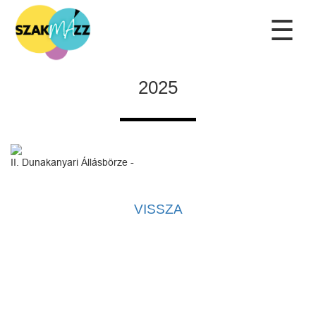
☰
2025
II. Dunakanyari Állásbörze -
VISSZA
Kapcsolat
|
Adatvédelmi tájékoztató
|
Adatkezelési tájékoztató
|
Kezdőlap
Az oldal kezelője a SzakMÁzz! Egyesület