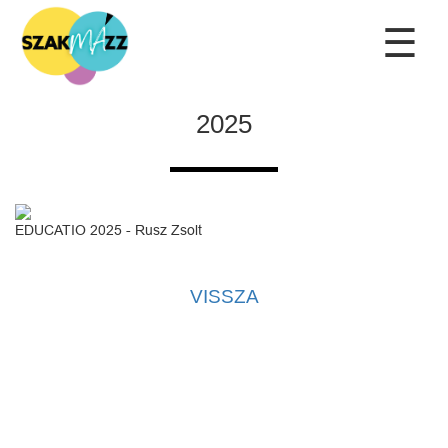
☰
2025
EDUCATIO 2025 - Rusz Zsolt
VISSZA
Kapcsolat
|
Adatvédelmi tájékoztató
|
Adatkezelési tájékoztató
|
Kezdőlap
Az oldal kezelője a SzakMÁzz! Egyesület