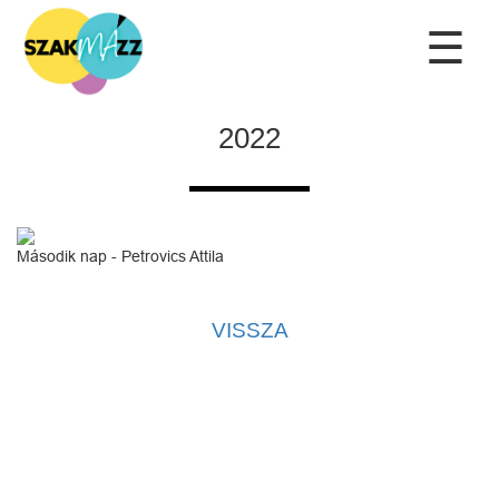
☰
2022
Második nap - Petrovics Attila
VISSZA
Kapcsolat
|
Adatvédelmi tájékoztató
|
Adatkezelési tájékoztató
|
Kezdőlap
Az oldal kezelője a SzakMÁzz! Egyesület