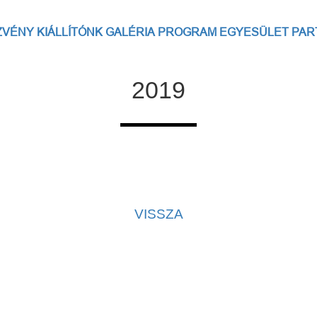
ZVÉNY
KIÁLLÍTÓNK
GALÉRIA
PROGRAM
EGYESÜLET
PAR
2019
VISSZA
solat
|
Adatvédelmi tájékoztató
|
Adatkezelési tájékoztató
|
Kezd
Az oldal kezelője a SzakMÁzz! Egyesület