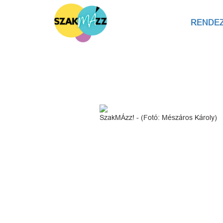
RENDE
SzakMÁzz! - (Fotó: Mészáros Károly)
Kapc