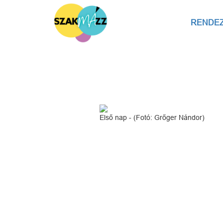
RENDE
Első nap - (Fotó: Grőger Nándor)
Kapc