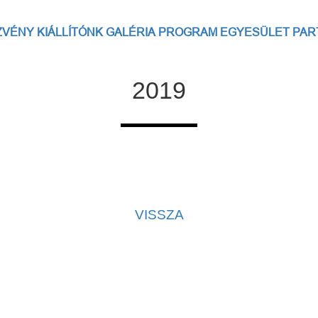
ZVÉNY
KIÁLLÍTÓNK
GALÉRIA
PROGRAM
EGYESÜLET
PAR
2019
VISSZA
solat
|
Adatvédelmi tájékoztató
|
Adatkezelési tájékoztató
|
Kezd
Az oldal kezelője a SzakMÁzz! Egyesület