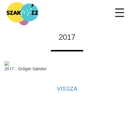
☰
2017
2017 - Grőger Nándor
VISSZA
Kapcsolat
|
Adatvédelmi tájékoztató
|
Adatkezelési tájékoztató
|
Kezdőlap
Az oldal kezelője a SzakMÁzz! Egyesület