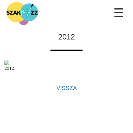
☰
2012
2012
VISSZA
Kapcsolat
|
Adatvédelmi tájékoztató
|
Adatkezelési tájékoztató
|
Kezdőlap
Az oldal kezelője a SzakMÁzz! Egyesület